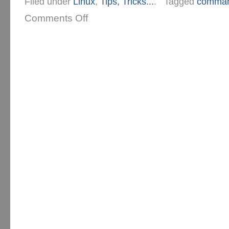
Filed under
Linux
,
Tips, Tricks...
.
Tagged
comman
Comments Off