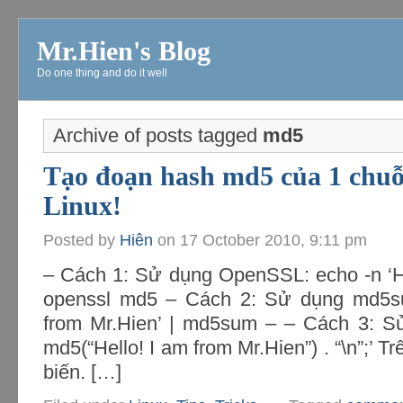
Mr.Hien's Blog
Do one thing and do it well
Archive of posts tagged
md5
Tạo đoạn hash md5 của 1 chuỗi
Linux!
Posted by
Hiên
on
17 October 2010, 9:11 pm
– Cách 1: Sử dụng OpenSSL: echo -n ‘Hel
openssl md5 – Cách 2: Sử dụng md5sum
from Mr.Hien’ | md5sum – – Cách 3: Sử
md5(“Hello! I am from Mr.Hien”) . “\n”;’ 
biến. […]