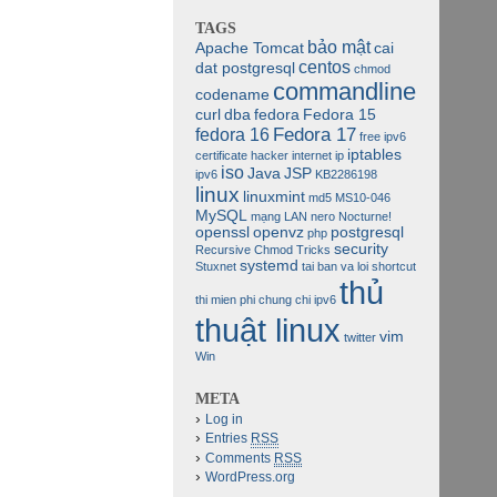
TAGS
bảo mật
Apache Tomcat
cai
centos
dat postgresql
chmod
commandline
codename
curl
dba
fedora
Fedora 15
Fedora 17
fedora 16
free ipv6
iptables
certificate
hacker
internet
ip
iso
Java
JSP
ipv6
KB2286198
linux
linuxmint
md5
MS10-046
MySQL
mạng LAN
nero
Nocturne!
openssl
openvz
postgresql
php
security
Recursive Chmod Tricks
systemd
Stuxnet
tai ban va loi shortcut
thủ
thi mien phi chung chi ipv6
thuật linux
vim
twitter
Win
META
Log in
Entries
RSS
Comments
RSS
WordPress.org