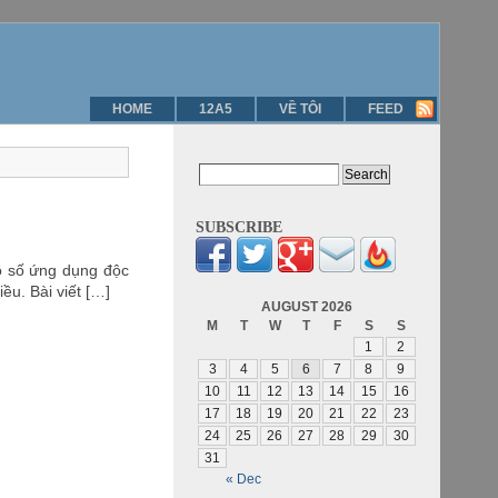
HOME
12A5
VỀ TÔI
FEED
SUBSCRIBE
ô số ứng dụng độc
u. Bài viết […]
AUGUST 2026
M
T
W
T
F
S
S
1
2
3
4
5
6
7
8
9
10
11
12
13
14
15
16
17
18
19
20
21
22
23
24
25
26
27
28
29
30
31
« Dec