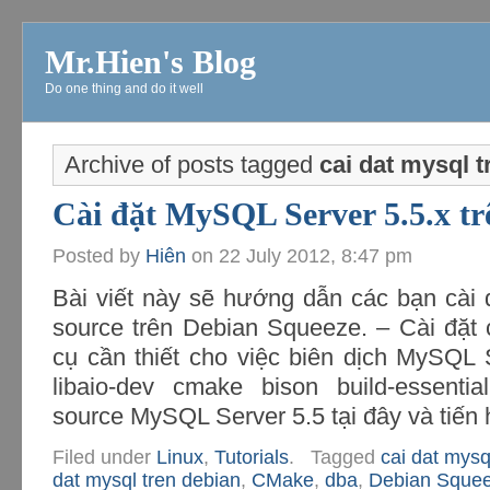
Mr.Hien's Blog
Do one thing and do it well
Archive of posts tagged
cai dat mysql t
Cài đặt MySQL Server 5.5.x t
Posted by
Hiên
on
22 July 2012, 8:47 pm
Bài viết này sẽ hướng dẫn các bạn cài
source trên Debian Squeeze. – Cài đặt 
cụ cần thiết cho việc biên dịch MySQL Se
libaio-dev cmake bison build-essentia
source MySQL Server 5.5 tại đây và tiến
Filed under
Linux
,
Tutorials
.
Tagged
cai dat mysq
dat mysql tren debian
,
CMake
,
dba
,
Debian Sque