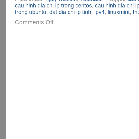
cau hinh dia chi ip trong centos
,
cau hinh dia chi i
trong ubuntu
,
dat dia chi ip tinh
,
ipv4
,
linuxmint
,
th
Comments Off