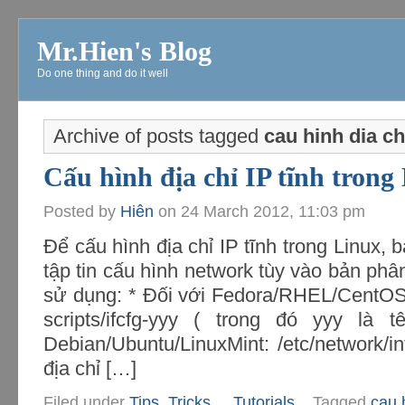
Mr.Hien's Blog
Do one thing and do it well
Archive of posts tagged
cau hinh dia ch
Cấu hình địa chỉ IP tĩnh trong
Posted by
Hiên
on
24 March 2012, 11:03 pm
Để cấu hình địa chỉ IP tĩnh trong Linux,
tập tin cấu hình network tùy vào bản ph
sử dụng: * Đối với Fedora/RHEL/CentOS :
scripts/ifcfg-yyy ( trong đó yyy là t
Debian/Ubuntu/LinuxMint: /etc/network/i
địa chỉ […]
Filed under
Tips, Tricks...
,
Tutorials
.
Tagged
cau h