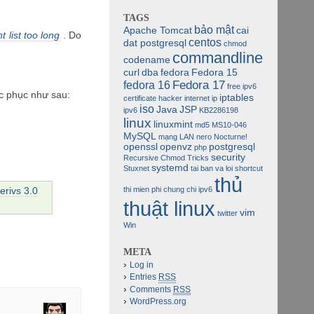
TAGS
bảo mật
Apache Tomcat
cai
 list too long
. Do
centos
dat postgresql
chmod
commandline
codename
curl
dba
fedora
Fedora 15
Fedora 17
fedora 16
free ipv6
ắc phục như sau:
iptables
certificate
hacker
internet
ip
iso
Java
JSP
ipv6
KB2286198
linux
linuxmint
md5
MS10-046
MySQL
mạng LAN
nero
Nocturne!
openssl
openvz
postgresql
php
security
Recursive Chmod Tricks
systemd
Stuxnet
tai ban va loi shortcut
thủ
rivs 3.0
thi mien phi chung chi ipv6
thuật linux
vim
twitter
Win
META
Log in
Entries
RSS
Comments
RSS
WordPress.org