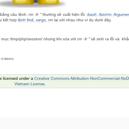
i bằng câu lệnh:
rm -fr *
thường sẽ xuất hiện lỗi
-bash: /bin/rm: Argument
sự kết hợp
lệnh find
,
xargs
, rm
lại với nhau như ví dụ dưới đây.
ư mục /tmp/php/session/ nhưng khi xóa với
rm -fr *
sẽ sinh ra lỗi và kh
-0 /bin/rm
is licensed under a
Creative Commons Attribution-NonCommercial-NoDe
Vietnam License
.