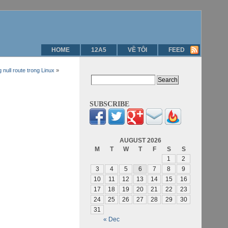
HOME
12A5
VỀ TÔI
FEED
null route trong Linux
»
SUBSCRIBE
AUGUST 2026
M
T
W
T
F
S
S
1
2
3
4
5
6
7
8
9
10
11
12
13
14
15
16
17
18
19
20
21
22
23
24
25
26
27
28
29
30
31
« Dec