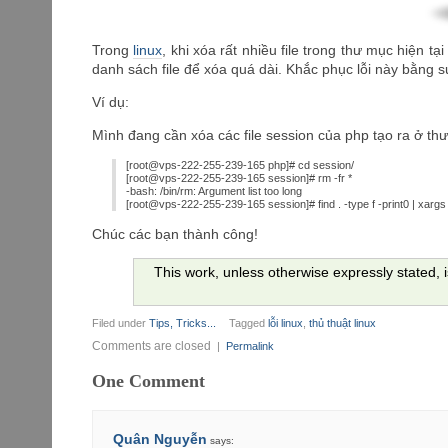
Trong
linux
, khi xóa rất nhiều file trong thư mục hiện tạ
danh sách file để xóa quá dài. Khắc phục lỗi này bằng 
Ví dụ:
Mình đang cần xóa các file session của php tạo ra ở th
[root@vps-222-255-239-165 php]# cd session/
[root@vps-222-255-239-165 session]# rm -fr *
-bash: /bin/rm: Argument list too long
[root@vps-222-255-239-165 session]# find . -type f -print0 | xargs 
Chúc các bạn thành công!
This work, unless otherwise expressly stated, 
Filed under
Tips, Tricks...
Tagged
lỗi linux
,
thủ thuật linux
Comments are closed
|
Permalink
One Comment
Quân Nguyễn
says: